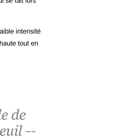
 se fait lors
ible intensité
haute tout en