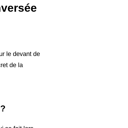
nversée
ur le devant de
ret de la
 ?