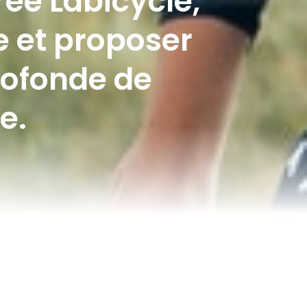
réé Labicycle,
e et proposer
profonde de
e.