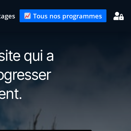
tages
Tous nos programmes
 site qui a
rogresser
ent.