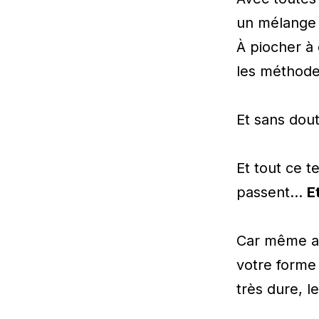
un mélange 
À piocher à 
les méthod
Et sans dou
Et tout ce t
passent…
E
Car même av
votre forme 
très dure, l