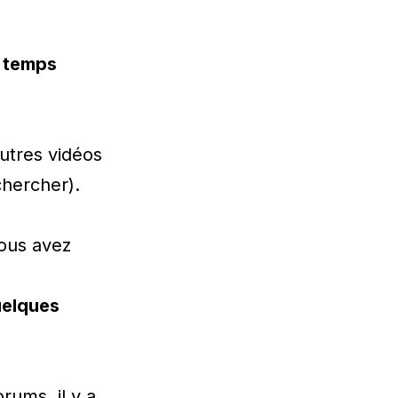
e temps
autres vidéos
chercher).
vous avez
uelques
rums, il y a