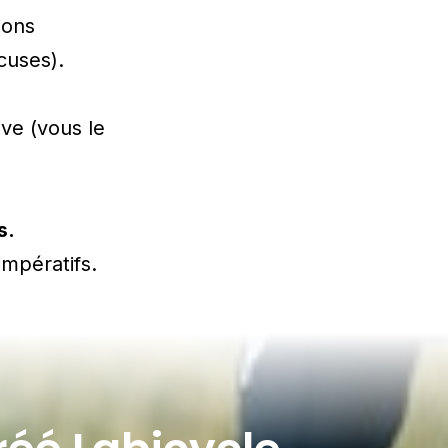
ions
cuses).
ive (vous le
s.
impératifs.