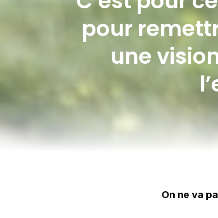
C’est pour ce
pour remettr
une vision
l
On ne va pa