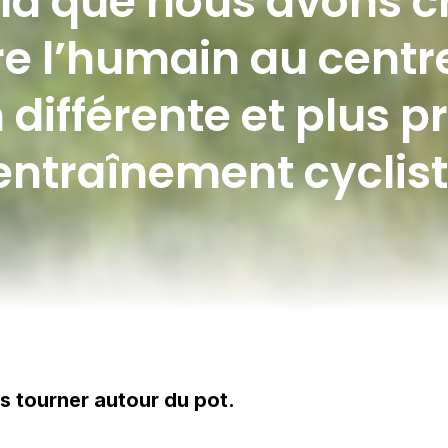
la que nous avons c
e l’humain au centr
 différente et plus 
’entraînement cyclist
s tourner autour du pot.