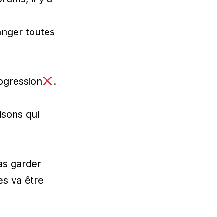
anger toutes
ogression
.
isons qui
as garder
es va être