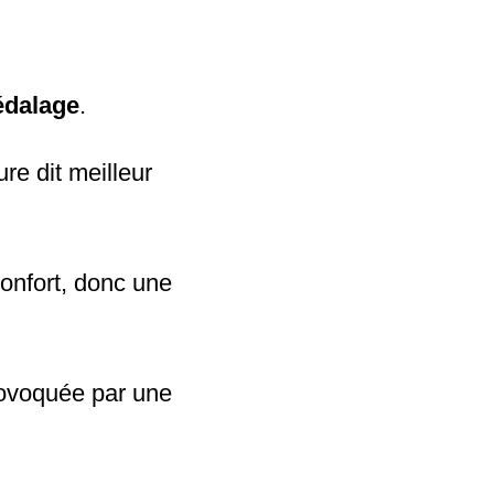
édalage
.
re dit meilleur
onfort, donc une
rovoquée par une