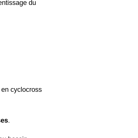
rentissage du
 en cyclocross
ses
.