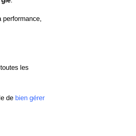
rgie
.
a performance,
 toutes les
le de
bien gérer