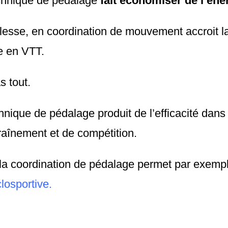
chnique de pédalage
fait économiser de l’éne
esse, en coordination de mouvement accroit l
e en VTT.
s tout.
chnique de pédalage produit de l’efficacité dans
raînement et de compétition.
 la coordination de pédalage permet par exemp
closportive.