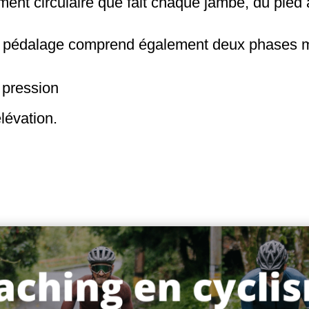
ent circulaire que fait chaque jambe, du pied 
e pédalage comprend également deux phases m
 pression
lévation
.