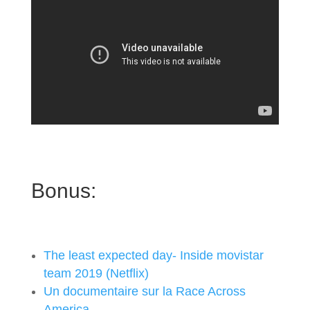
Bonus:
The least expected day- Inside movistar
team 2019 (Netflix)
Un documentaire sur la Race Across
America