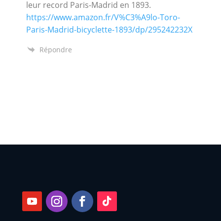
leur record Paris-Madrid en 1893.
https://www.amazon.fr/V%C3%A9lo-Toro-
Paris-Madrid-bicyclette-1893/dp/295242232X
Répondre