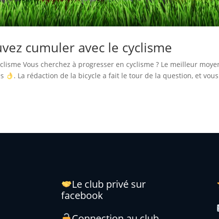
uvez cumuler avec le cyclisme
cyclisme Vous cherchez à progresser en cyclisme ? Le meilleur moye
es
. La rédaction de la bicycle a fait le tour de la question, et vous
Le club privé sur
facebook
Connection au club