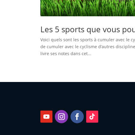
Les 5 sports que vous po
Voici quels sont les sports à cumuler avec le 
de cumuler avec le cyclisme d’autres disciplin
livre ses notes dans cet...