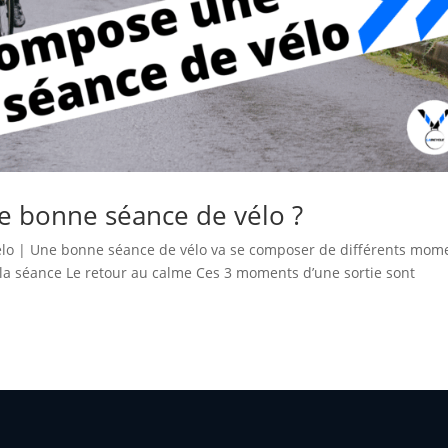
 bonne séance de vélo ?
o | Une bonne séance de vélo va se composer de différents mom
 la séance Le retour au calme Ces 3 moments d’une sortie sont