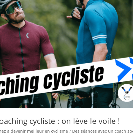
ching cycliste : on lève le voile !
hez à devenir meilleur en cyclisme ? Des séances avec un coach spo