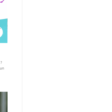
 ?
’un