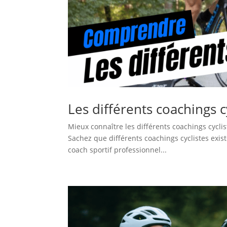
Les différents coachings c
Mieux connaître les différents coachings cyclis
Sachez que différents coachings cyclistes exis
coach sportif professionnel...